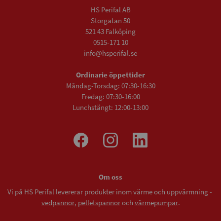
HS Perifal AB
Storgatan 50
521 43 Falköping
0515-171 10
info@hsperifal.se
Ordinarie öppettider
Måndag-Torsdag: 07:30-16:30
Fredag: 07:30-16:00
Lunchstängt: 12:00-13:00
Om oss
Vi på HS Perifal levererar produkter inom värme och uppvärmning -
vedpannor
,
pelletspannor
och
värmepumpar
.