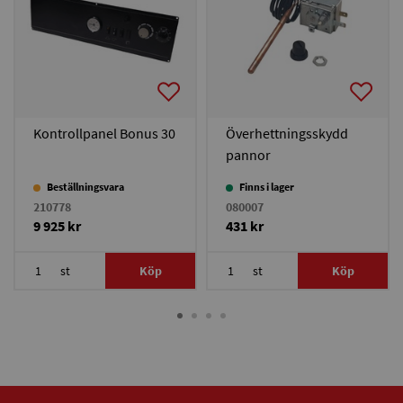
Kontrollpanel Bonus 30
Överhettningsskydd
pannor
Beställningsvara
Finns i lager
210778
080007
9 925 kr
431 kr
st
Köp
st
Köp