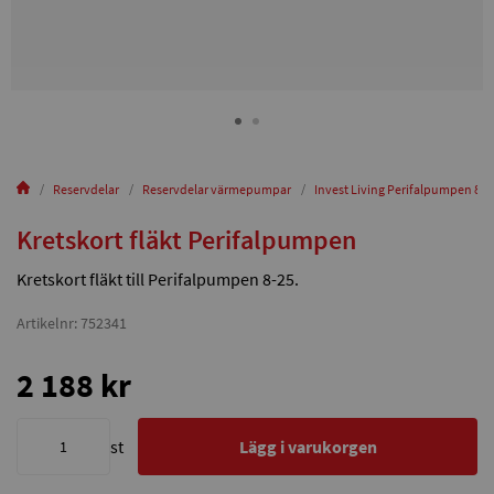
Reservdelar
Reservdelar värmepumpar
Invest Living Perifalpumpen 8-2
Kretskort fläkt Perifalpumpen
Kretskort fläkt till Perifalpumpen 8-25.
Artikelnr: 752341
2 188 kr
st
Lägg i varukorgen