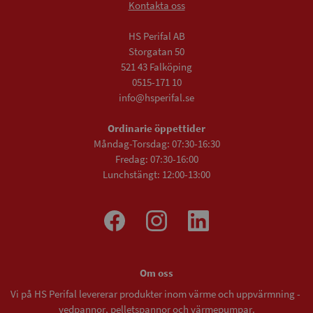
Kontakta oss
HS Perifal AB
Storgatan 50
521 43 Falköping
0515-171 10
info@hsperifal.se
Ordinarie öppettider
Måndag-Torsdag: 07:30-16:30
Fredag: 07:30-16:00
Lunchstängt: 12:00-13:00
Om oss
Vi på HS Perifal levererar produkter inom värme och uppvärmning -
vedpannor
,
pelletspannor
och
värmepumpar
.