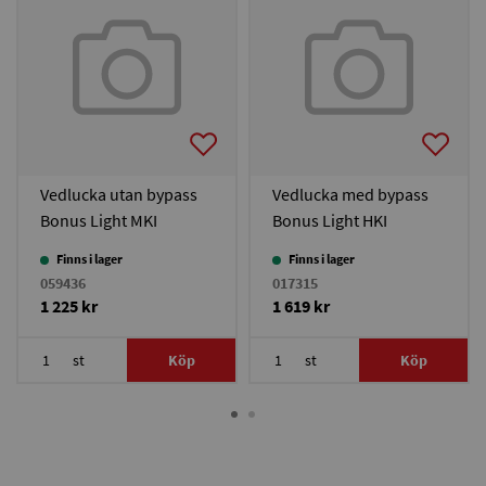
Vedlucka utan bypass
Vedlucka med bypass
Bonus Light MKI
Bonus Light HKI
Finns i lager
Finns i lager
059436
017315
1 225 kr
1 619 kr
st
Köp
st
Köp