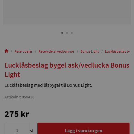
Reservdelar
Reservdelar vedpannor
Bonus Light
Lucklåsbeslag byge
Lucklåsbeslag bygel ask/vedlucka Bonus
Light
Lucklåsbeslag med låsbygel till Bonus Light.
Artikelnr: 059438
275 kr
st
Lägg i varukorgen