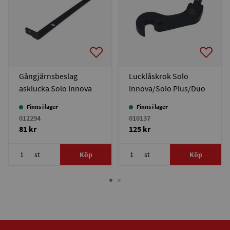
Gångjärnsbeslag
Lucklåskrok Solo
asklucka Solo Innova
Innova/Solo Plus/Duo
Plus/Bonus 30
Finns i lager
Finns i lager
012294
010137
81 kr
125 kr
st
Köp
st
Köp