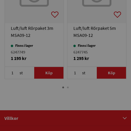
Luft/luft Rörpaket 3m
Luft/luft Rörpaket 5m
MSA09-12
MSA09-12
Finns i lager
Finns i lager
6247749
6247745
1 195 kr
1 295 kr
st
Köp
st
Köp
Villkor