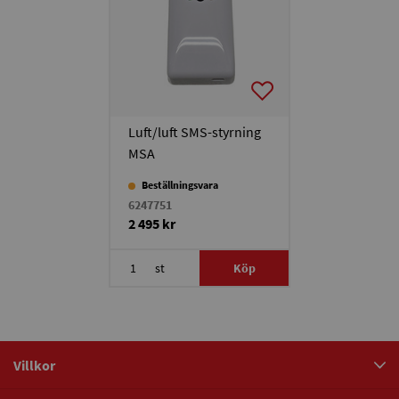
Luft/luft SMS-styrning
MSA
Beställningsvara
6247751
2 495 kr
st
Köp
Villkor