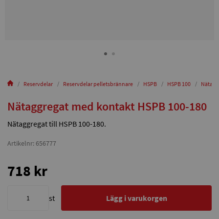
Reservdelar
Reservdelar pelletsbrännare
HSPB
HSPB 100
Nätagg
Nätaggregat med kontakt HSPB 100-180
Nätaggregat till HSPB 100-180.
Artikelnr: 656777
718 kr
st
Lägg i varukorgen