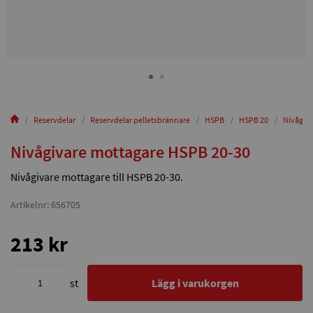
Reservdelar
Reservdelar pelletsbrännare
HSPB
HSPB 20
Nivågiv
Nivågivare mottagare HSPB 20-30
Nivågivare mottagare till HSPB 20-30.
Artikelnr: 656705
213 kr
st
Lägg i varukorgen