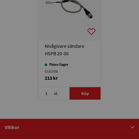
Nivågivare sändare
HSPB 20-30
Finns i lager
656708
213 kr
st
Köp
Villkor