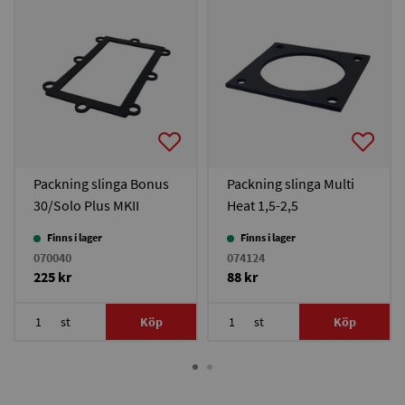
Packning slinga Bonus
Packning slinga Multi
30/Solo Plus MKII
Heat 1,5-2,5
Finns i lager
Finns i lager
070040
074124
225 kr
88 kr
st
Köp
st
Köp