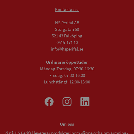
Kontakta oss
HS Perifal AB
Storgatan 50
521 43 Falköping
0515-171 10
info@hsperifal.se
Ordinarie öppettider
Måndag-Torsdag: 07:30-16:30
Fredag: 07:30-16:00
Lunchstängt: 12:00-13:00
Om oss
Vi på HS Perifal levererar produkter inom värme och uppvärmning -