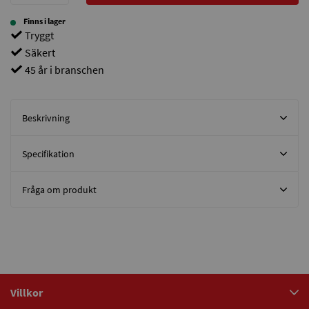
Finns i lager
Tryggt
Säkert
45 år i branschen
Beskrivning
Specifikation
Fråga om produkt
Villkor