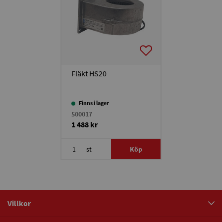
Fläkt HS20
Finns i lager
500017
1 488 kr
st
Köp
Villkor