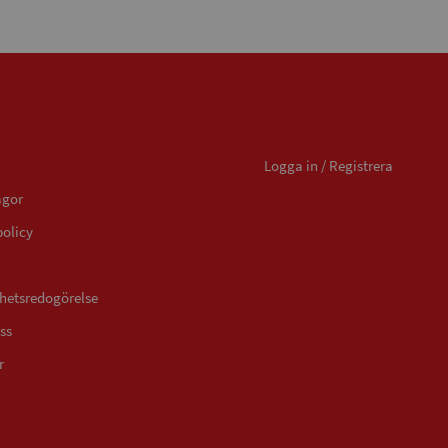
Mitt konto
Logga in / Registrera
ågor
policy
ghetsredogörelse
ss
r