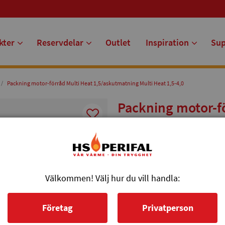
kter
Reservdelar
Outlet
Inspiration
Su
Packning motor-förråd Multi Heat 1,5/askutmatning Multi Heat 1,5-4,0
Packning motor-f
Multi Heat 1,5-4,0
Packning mellan motor och förrå
Används även till askutmatning
Välkommen! Välj hur du vill handla:
Artikelnr: 080234
65 kr
Företag
Privatperson