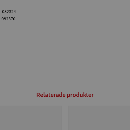
r 082324
r 082370
Relaterade produkter