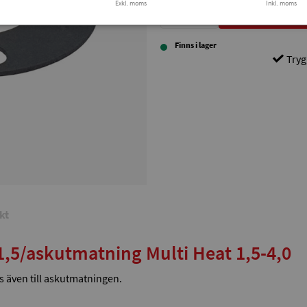
Exkl. moms
Inkl. moms
st
Finns i lager
Tryg
kt
1,5/askutmatning Multi Heat 1,5-4,0
s även till askutmatningen.