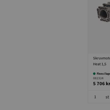
Skruvmoto
Heat 1,5
Finns i lag
082324
5 706 k
st