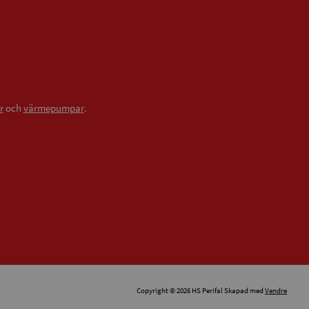
r
och
värmepumpar
.
Copyright © 2026 HS Perifal Skapad med
Vendre