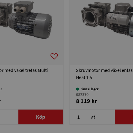
r med växel trefas Multi
Skruvmotor med växel enfas
Heat 1,5
er
Finns i lager
082370
r
8 119 kr
Köp
st