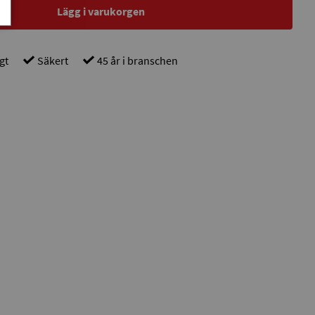
Lägg i varukorgen
gt
Säkert
45 år i branschen