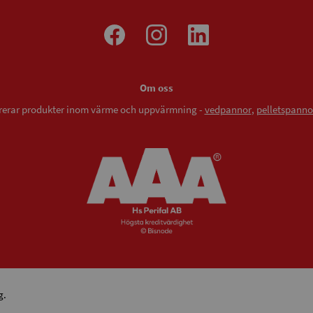
Om oss
vererar produkter inom värme och uppvärmning -
vedpannor
,
pelletspanno
g.