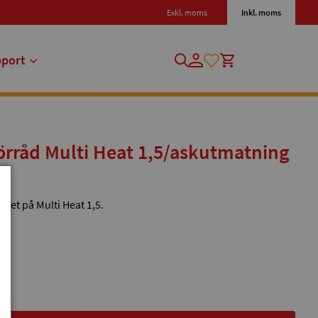
Exkl. moms
Inkl. moms
pport
örråd Multi Heat 1,5/askutmatning
det på Multi Heat 1,5.
en.