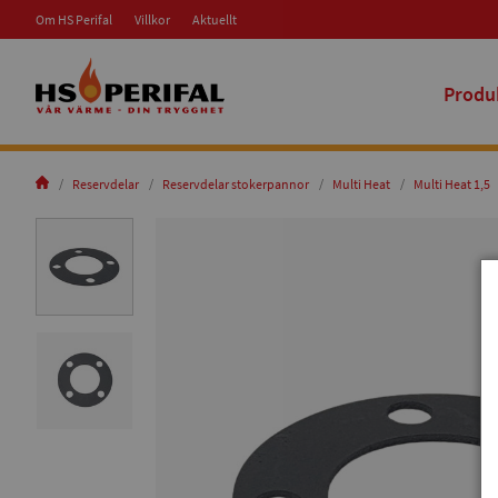
Om HS Perifal
Villkor
Aktuellt
Produ
Reservdelar
Reservdelar stokerpannor
Multi Heat
Multi Heat 1,5