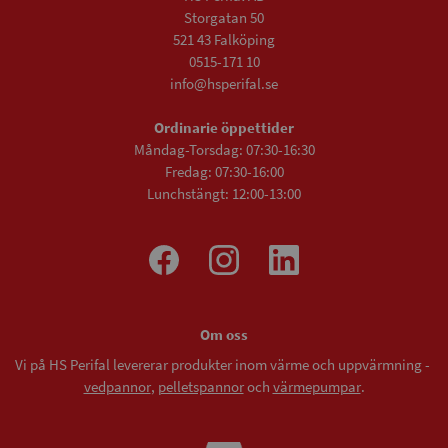
Storgatan 50
521 43 Falköping
0515-171 10
info@hsperifal.se
Ordinarie öppettider
Måndag-Torsdag: 07:30-16:30
Fredag: 07:30-16:00
Lunchstängt: 12:00-13:00
Om oss
Vi på HS Perifal levererar produkter inom värme och uppvärmning -
vedpannor
,
pelletspannor
och
värmepumpar
.