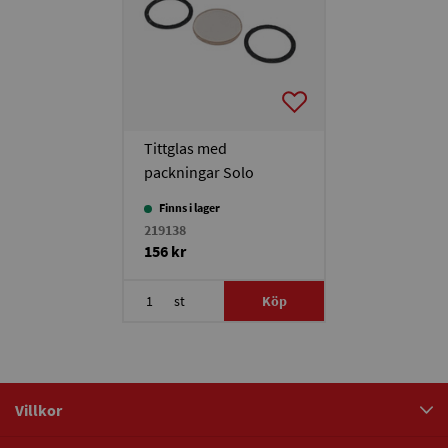
Tittglas med
packningar Solo
Plus/Duo Plus
Finns i lager
219138
156 kr
st
Köp
Villkor