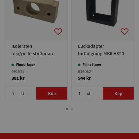
Isolersten
Luckadapter
olja/pelletsbrännare
förlängning MKII HS20
Solo Innova
Finns i lager
Finns i lager
091622
016062
381 kr
544 kr
st
Köp
st
Köp