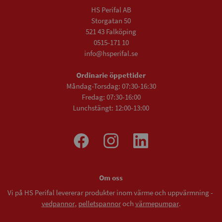
HS Perifal AB
Storgatan 50
521 43 Falköping
0515-171 10
info@hsperifal.se
Ordinarie öppettider
Måndag-Torsdag: 07:30-16:30
Fredag: 07:30-16:00
Lunchstängt: 12:00-13:00
Om oss
Vi på HS Perifal levererar produkter inom värme och uppvärmning -
vedpannor
,
pelletspannor
och
värmepumpar
.