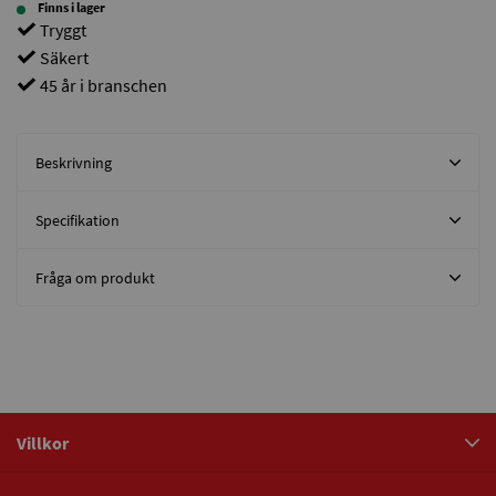
Finns i lager
Tryggt
Säkert
45 år i branschen
Beskrivning
Specifikation
Fråga om produkt
Villkor