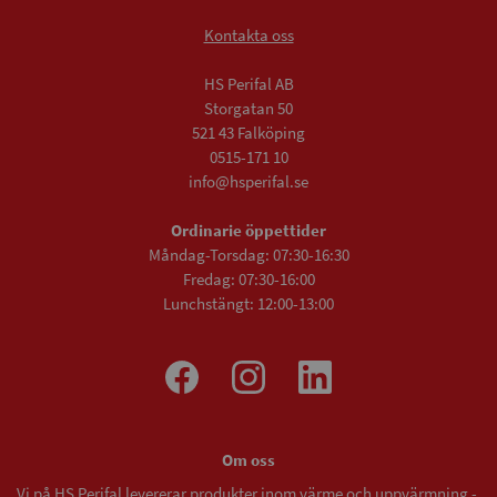
Kontakta oss
HS Perifal AB
Storgatan 50
521 43 Falköping
0515-171 10
info@hsperifal.se
Ordinarie öppettider
Måndag-Torsdag: 07:30-16:30
Fredag: 07:30-16:00
Lunchstängt: 12:00-13:00
Om oss
Vi på HS Perifal levererar produkter inom värme och uppvärmning -