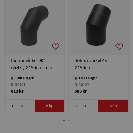
Rökrör vinkel 90°
Rökrör vinkel 45°
(2x45°) Ø150mm med
Ø150mm
sotlucka
Finns i lager
Finns i lager
R-30121
R-30122
813 kr
688 kr
st
Köp
st
Köp