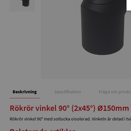
Beskrivning
Specifikation
Fråga om produ
Rökrör vinkel 90° (2x45°) Ø150mm
Rökrör vinkel 90° med sotlucka oisolerad. Vinkeln är delad i t