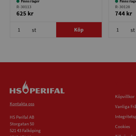
Finns i lager
Finns i lag
R-30113
R-30128
625 kr
744 kr
Köp
st
st
Villkor
Köpvillkor
Kontakta oss
Vanliga Fr
Integritets
HS Perifal AB
Storgatan 50
Cookies
521 43 Falköping