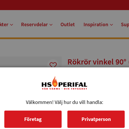
kter
Reservdelar
Outlet
Inspiration
Su
Rökrör vinkel 90
Rökrör vinkel 90° med sotlucka oi
Dimension Ø150mm. Svart värmeb
Artikelnr: R-30121
Välkommen! Välj hur du vill handla:
813 kr
Företag
Privatperson
st