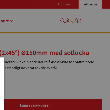
Exkl. moms
Inkl. moms
pport
° (2x45°) Ø150mm med sotlucka
solerad. Vinkeln är delad i två 45° vinklar för bättre flöde.
eständigt lackerat rökrör av stål.
Lägg i varukorgen