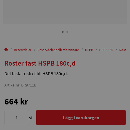
Reservdelar
Reservdelar pelletsbrännare
HSPB
HSPB 180
Roster 
Roster fast HSPB 180c,d
Det fasta rostret till HSPB 180c,d.
Artikelnr: BR9711B
664 kr
st
Lägg i varukorgen