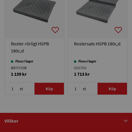
Roster rörligt HSPB
Rostersats HSPB 180c,d
180c,d
Finns i lager
Finns i lager
BR9710B
656756
1 139 kr
1 713 kr
st
Köp
st
Köp
Villkor