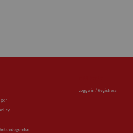
Mitt konto
Logga in / Registrera
ågor
policy
ghetsredogörelse