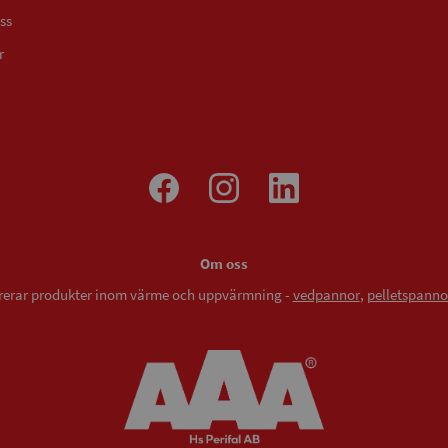
ss
r
Om oss
vererar produkter inom värme och uppvärmning -
vedpannor
,
pelletspanno