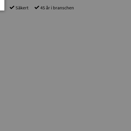
gt
Säkert
45 år i branschen