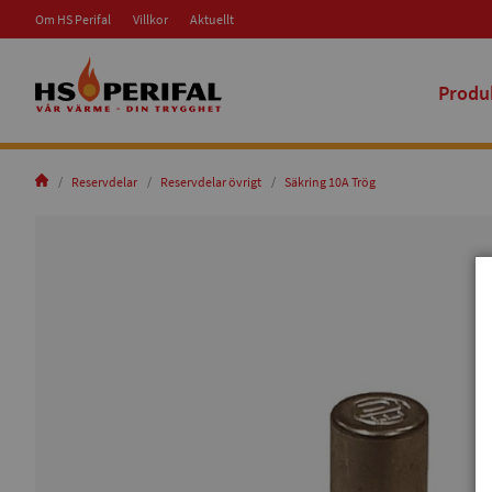
Om HS Perifal
Villkor
Aktuellt
Produ
Reservdelar
Reservdelar övrigt
Säkring 10A Trög