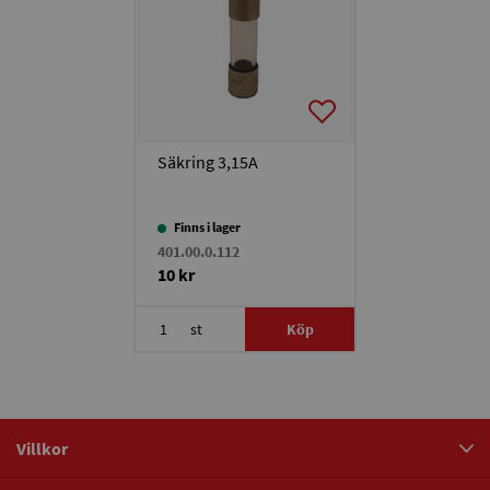
Säkring 3,15A
Finns i lager
401.00.0.112
10 kr
st
Köp
Villkor