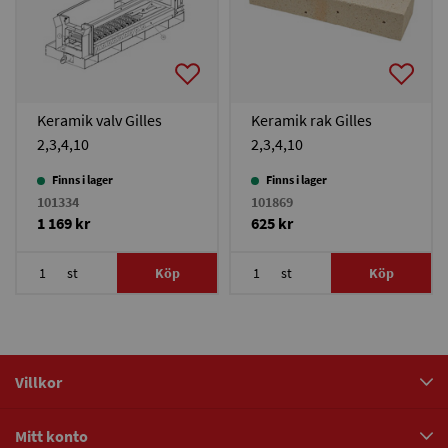
Keramik valv Gilles
Keramik rak Gilles
2,3,4,10
2,3,4,10
Finns i lager
Finns i lager
101334
101869
1 169 kr
625 kr
st
Köp
st
Köp
Villkor
Mitt konto