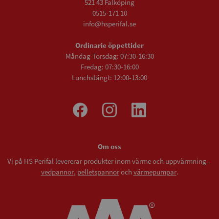
521 43 Falköping
0515-171 10
info@hsperifal.se
Ordinarie öppettider
Måndag-Torsdag: 07:30-16:30
Fredag: 07:30-16:00
Lunchstängt: 12:00-13:00
Om oss
Vi på HS Perifal levererar produkter inom värme och uppvärmning -
vedpannor
,
pelletspannor
och
värmepumpar
.