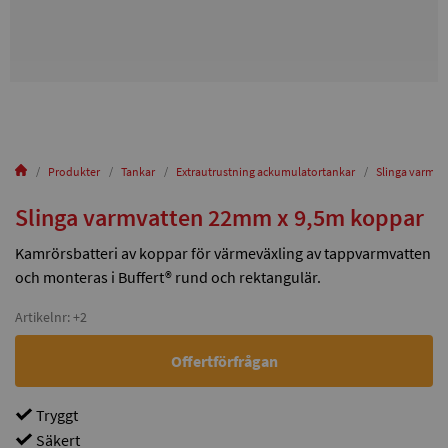
Produkter
Tankar
Extrautrustning ackumulatortankar
Slinga varmva
Slinga varmvatten 22mm x 9,5m koppar
Kamrörsbatteri av koppar för värmeväxling av tappvarmvatten
och monteras i Buffert® rund och rektangulär.
Artikelnr: +2
Offertförfrågan
Tryggt
Säkert