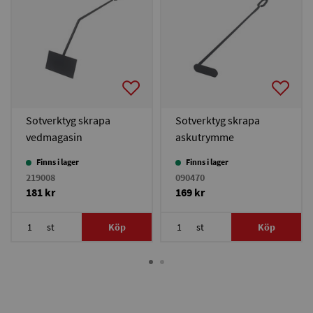
Sotverktyg skrapa
Sotverktyg skrapa
vedmagasin
askutrymme
Finns i lager
Finns i lager
219008
090470
181 kr
169 kr
st
Köp
st
Köp