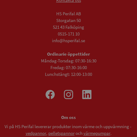
Kontakta oss
HS Perifal AB
Storgatan 50
521 43 Falköping
0515-171 10
info@hsperifal.se
Ordinarie öppettider
Måndag-Torsdag: 07:30-16:30
Fredag: 07:30-16:00
Lunchstängt: 12:00-13:00
Om oss
Vi på HS Perifal levererar produkter inom värme och uppvärmning -
vedpannor
,
pelletspannor
och
värmepumpar
.