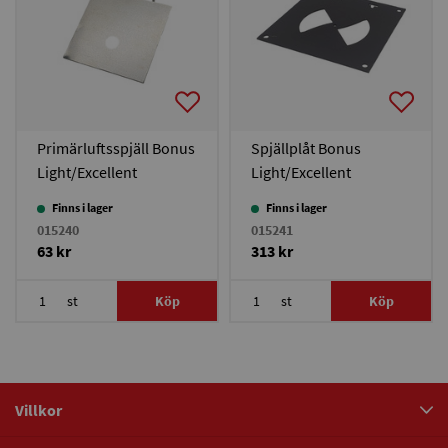
Primärluftsspjäll Bonus
Spjällplåt Bonus
Light/Excellent
Light/Excellent
Finns i lager
Finns i lager
015240
015241
63 kr
313 kr
st
Köp
st
Köp
Villkor