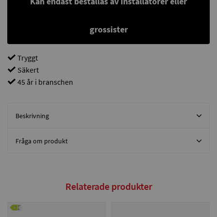
Kan endast beställas av installatörer eller
grossister
Tryggt
Säkert
45 år i branschen
Beskrivning
Fråga om produkt
Relaterade produkter