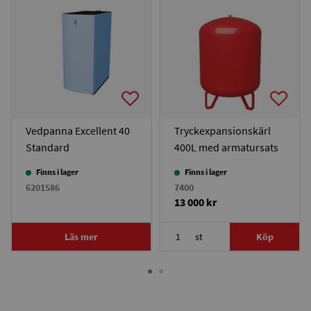
Vedpanna Excellent 40
Tryckexpansionskärl
Standard
400L med armatursats
Finns i lager
Finns i lager
6201586
7400
13 000 kr
Läs mer
st
Köp