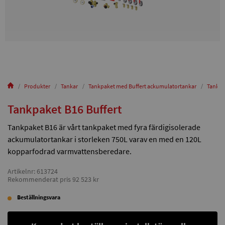
Produkter
Tankar
Tankpaket med Buffert ackumulatortankar
Tankpa
Tankpaket B16 Buffert
Tankpaket B16 är vårt tankpaket med fyra färdigisolerade
ackumulatortankar i storleken 750L varav en med en 120L
kopparfodrad varmvattensberedare.
Artikelnr: 613724
Rekommenderat pris 92 523 kr
Beställningsvara