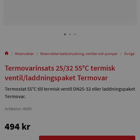
Reservdelar
Reservdelar laddutrustning, ventiler och pumpar
Övriga ven
Termovarinsats 25/32 55°C termisk
ventil/laddningspaket Termovar
Termostat 55°C till termisk ventil DN25-32 eller laddningspaket
Termovar.
Artikelnr: 4999
494 kr