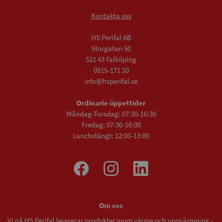
Kontakta oss
HS Perifal AB
Storgatan 50
521 43 Falköping
0515-171 10
info@hsperifal.se
Ordinarie öppettider
Måndag-Torsdag: 07:30-16:30
Fredag: 07:30-16:00
Lunchstängt: 12:00-13:00
Om oss
Vi på HS Perifal levererar produkter inom värme och uppvärmning -