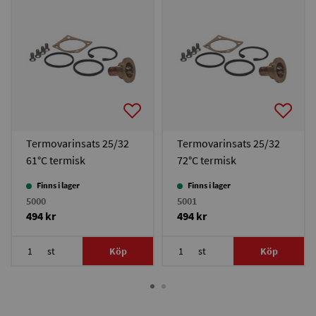
Termovarinsats 25/32
Termovarinsats 25/32
61°C termisk
72°C termisk
ventil/laddningspaket
ventil/laddningspaket
Finns i lager
Finns i lager
Termovar
Termovar
5000
5001
494 kr
494 kr
st
Köp
st
Köp