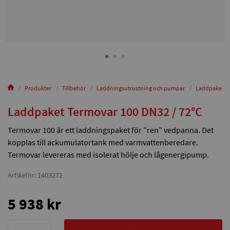
Produkter
Tillbehör
Laddningsutrustning och pumpar
Laddpaket Te
Laddpaket Termovar 100 DN32 / 72°C
Termovar 100 är ett laddningspaket för ”ren” vedpanna. Det
kopplas till ackumulatortank med varmvattenberedare.
Termovar levereras med isolerat hölje och lågenergipump.
Artikelnr: 1403272
5 938 kr