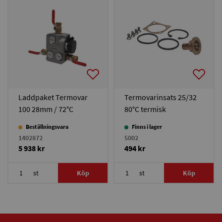
Laddpaket Termovar
Termovarinsats 25/32
100 28mm / 72°C
80°C termisk
ventil/laddningspaket
Beställningsvara
Finns i lager
Termovar
1402872
5002
5 938 kr
494 kr
st
Köp
st
Köp