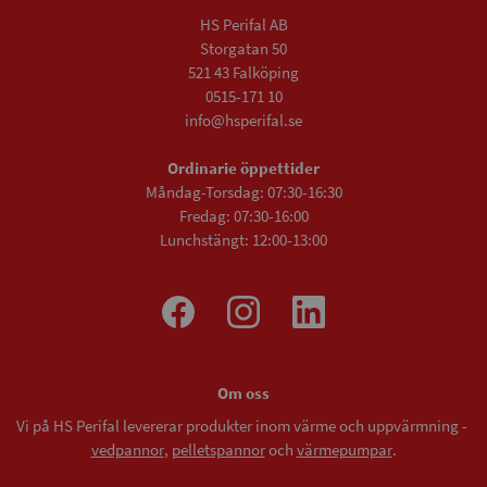
HS Perifal AB
Storgatan 50
521 43 Falköping
0515-171 10
info@hsperifal.se
Ordinarie öppettider
Måndag-Torsdag: 07:30-16:30
Fredag: 07:30-16:00
Lunchstängt: 12:00-13:00
Om oss
Vi på HS Perifal levererar produkter inom värme och uppvärmning -
vedpannor
,
pelletspannor
och
värmepumpar
.